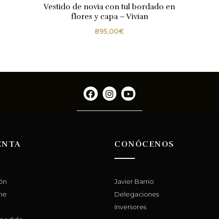
Vestido de novia con tul bordado en
flores y capa – Vivian
895,00
€
ENTA
CONÓCENOS
ión
Javier Barrio
me
Delegaciones
Inversores