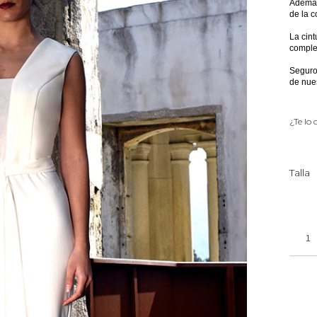
Además,
de la 
La cint
complet
Seguro 
de nues
¿Te lo
Talla