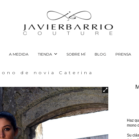
A MEDIDA
TIENDA
SOBRE MÍ
BLOG
PRENSA
ono de novia Caterina
Haz que
mono d
Su clás