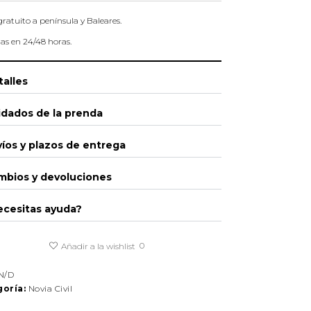
gratuito a península y Baleares.
as en 24/48 horas.
alles
idados de la prenda
íos y plazos de entrega
mbios y devoluciones
ecesitas ayuda?
0
Añadir a la wishlist
N/D
oría:
Novia Civil