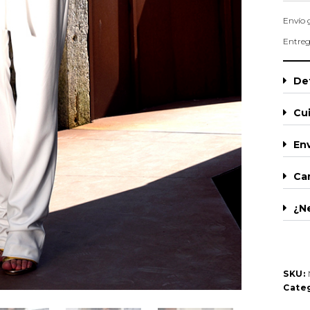
Envío 
Entreg
Det
Cu
Env
Ca
¿N
SKU:
Categ