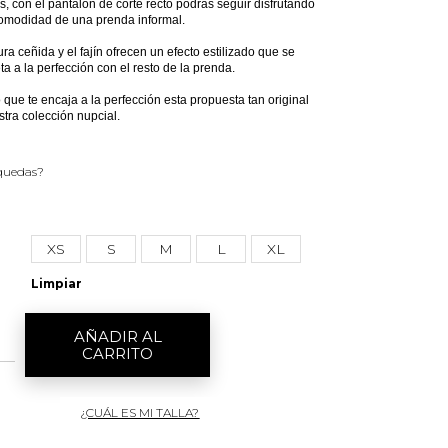
 con el pantalón de corte recto podrás seguir disfrutando
comodidad de una prenda informal.
ura ceñida y el fajín ofrecen un efecto estilizado que se
a a la perfección con el resto de la prenda.
que te encaja a la perfección esta propuesta tan original
tra colección nupcial.
 quedas?
XS
S
M
L
XL
Limpiar
AÑADIR AL
CARRITO
¿CUÁL ES MI TALLA?