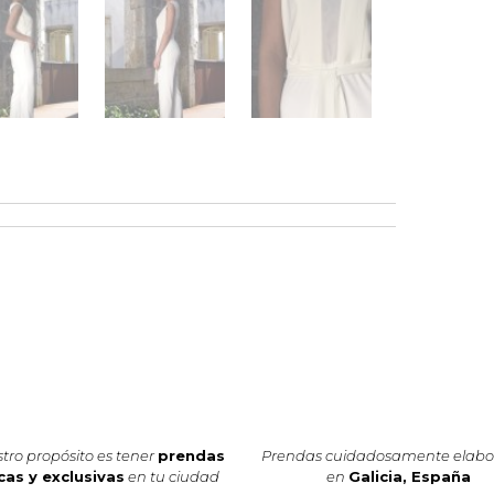
tro propósito es tener
prendas
Prendas cuidadosamente elab
cas y exclusivas
en tu ciudad
en
Galicia, España