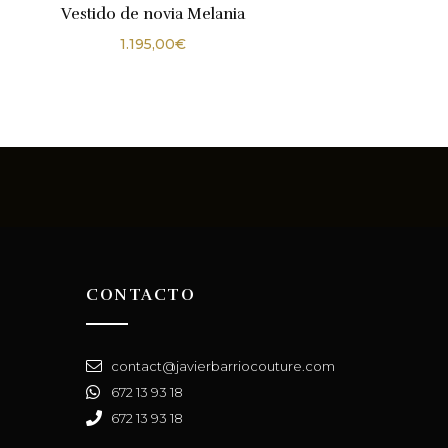
Vestido de novia Melania
1.195,00
€
CONTACTO
contact@javierbarriocouture.com
672 13 93 18
672 13 93 18