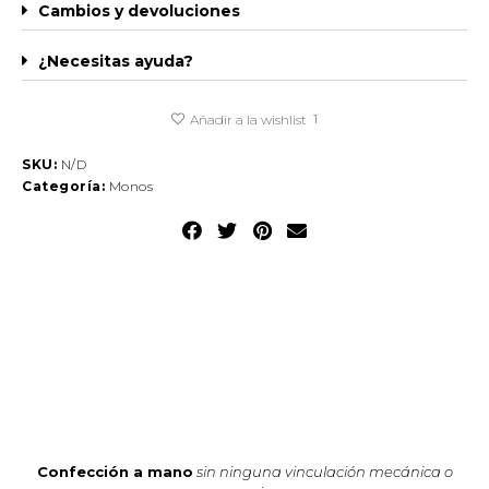
Cambios y devoluciones
¿Necesitas ayuda?
1
Añadir a la wishlist
SKU:
N/D
Categoría:
Monos
Confección a mano
sin ninguna vinculación mecánica o