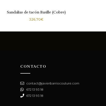
Sandalias de tacón Basille (Cobre)
326,70
€
CONTACTO
contact@javierbarriocouture.com
672 13 93 18
672 13 93 18