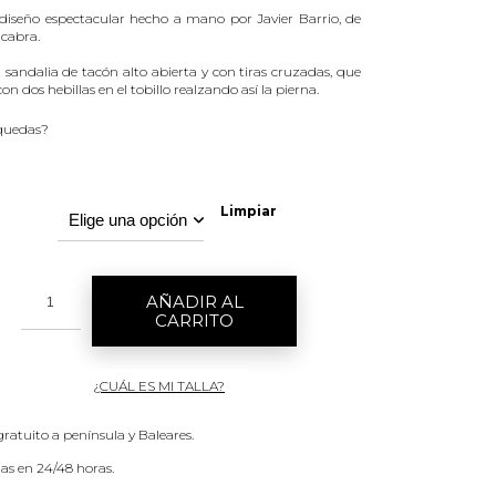
diseño espectacular hecho a mano por Javier Barrio, de
 cabra.
 sandalia de tacón alto abierta y con tiras cruzadas, que
con dos hebillas en el tobillo realzando así la pierna.
 quedas?
Limpiar
AÑADIR AL
CARRITO
¿CUÁL ES MI TALLA?
gratuito a península y Baleares.
as en 24/48 horas.