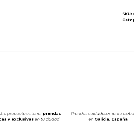
SKU:
Categ
tro propósito es tener
prendas
Prendas cuidadosamente elab
cas y exclusivas
en tu ciudad
en
Galicia, España