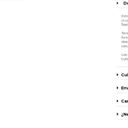
De
Est
cru
fies
Tene
fon
dis
casu
Las 
tub
Cu
Env
Ca
¿N