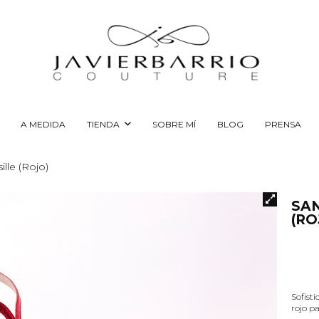
A MEDIDA
TIENDA
SOBRE MÍ
BLOG
PRENSA
ille (Rojo)
SAN
(RO
Sofist
rojo pa