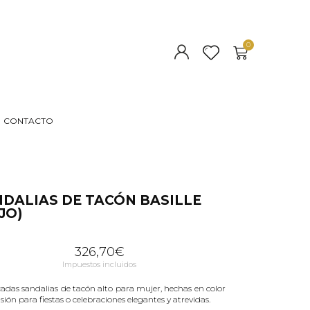
CONTACTO
DALIAS DE TACÓN BASILLE
JO)
326,70
€
Impuestos incluidos
icadas sandalias de tacón alto para mujer, hechas en color
sión para fiestas o celebraciones elegantes y atrevidas.