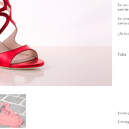
Es un 
piel de
Es una
cierra 
¿Te lo
Talla
Envío 
Entreg