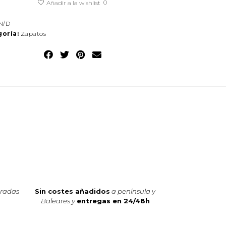
0
Añadir a la wishlist
N/D
oría:
Zapatos
oradas
Sin costes añadidos
a península y
Baleares y
entregas en 24/48h