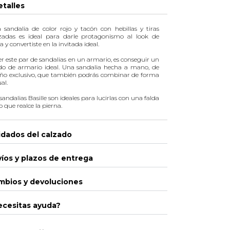
talles
a sandalia de color rojo y tacón con hebillas y tiras
zadas es ideal para darle protagonismo al look de
ta y convertiste en la invitada ideal.
r este par de sandalias en un armario, es conseguir un
do de armario ideal. Una sandalia hecha a mano, de
eño exclusivo, que también podrás combinar de forma
al.
sandalias Basille son ideales para lucirlas con una
falda
o
que realce la pierna.
idados del calzado
íos y plazos de entrega
mbios y devoluciones
ecesitas ayuda?