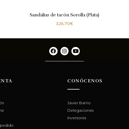
Sandalias de tacón Sorolla (Plata)
326,70
€
ENTA
CONÓCENOS
ión
Javier Barrio
me
Delegaciones
Inversores
 pedido