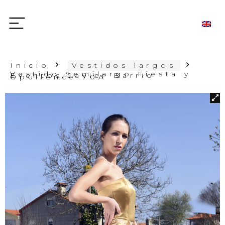
Inicio
Vestidos largos
Vestido Semilargo Fiesta y
Eventos Javier Barrio
Opullence 70A