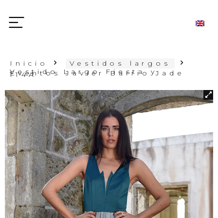
Inicio
Vestidos largos
Vestido Largo Fiesta y
Eventos Javier Barrio Jade
114A