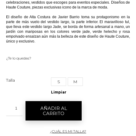
celebraciones, vestidos que escoges para eventos especiales. Diseños de
Haute Couture, piezas exclusivas icono de la marca de moda.
El diseño de Alta Costura de Javier Barrio toma su protagonismo en la
parte de más vuelo del vestido largo, la parte inferior. El maravilloso tul,
que lleva este vestido largo Jade, se borda de forma artesanal a mano, un
jardín con mariposas en los colores verde jade, verde helecho y rosa
empolvado ensalzan aún más la belleza de este diseño de Haute Couture,
único y exclusivo.
¿Te lo quedas?
Talla
S
M
Limpiar
AÑADIR AL
CARRITO
¿CUÁL ES MI TALLA?