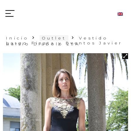
Inicio
Outlet
Vestido
Largo Fiesta y Eventos Javier
Barrio Diábolo 29A