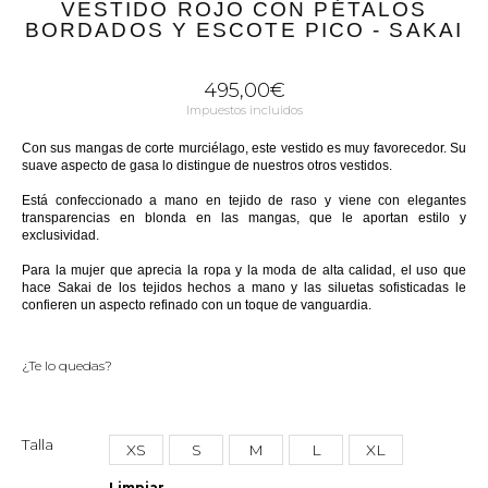
VESTIDO ROJO CON PÉTALOS
BORDADOS Y ESCOTE PICO - SAKAI
495,00
€
Impuestos incluidos
Con sus mangas de corte murciélago, este vestido es muy favorecedor. Su
suave aspecto de gasa lo distingue de nuestros otros vestidos.
Está confeccionado a mano en tejido de raso y viene con elegantes
transparencias en blonda en las mangas, que le aportan estilo y
exclusividad.
Para la mujer que aprecia la ropa y la moda de alta calidad, el uso que
hace Sakai de los tejidos hechos a mano y las siluetas sofisticadas le
confieren un aspecto refinado con un toque de vanguardia.
¿Te lo quedas?
Talla
XS
S
M
L
XL
Limpiar