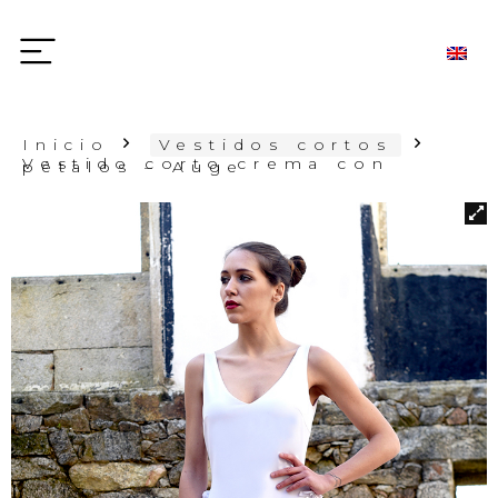
Inicio
Vestidos cortos
Vestido corto crema con
pétalos – Auge