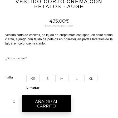
VESTIDO CORTO CREMA CON
PÉTALOS - AUGE
495,00
€
Impuestos incluidos
Vestido corto de cocktail, en tejido de crepe mate con span, en color crema
clarito, a juego con tejido de pétalos en poliester, en partes laterales de la
falda, en color crema clarito.
¿Te lo quedas?
Talla
XS
S
M
L
XL
Limpiar
AÑADIR AL
CARRITO