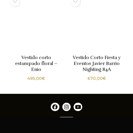
Vestido corto
Vestido Corto Fiesta y
estampado floral –
Eventos Javier Barrio
Enio
Nighting 84A
495,00
€
670,00
€