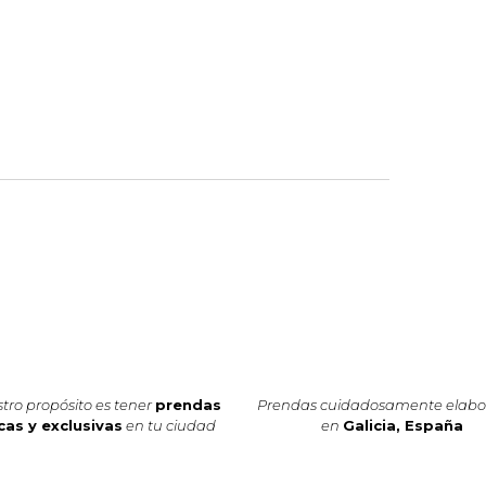
tro propósito es tener
prendas
Prendas cuidadosamente elab
cas y exclusivas
en tu ciudad
en
Galicia, España