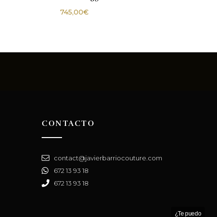
745,00
€
CONTACTO
contact@javierbarriocouture.com
672 13 93 18
672 13 93 18
¿Te puedo