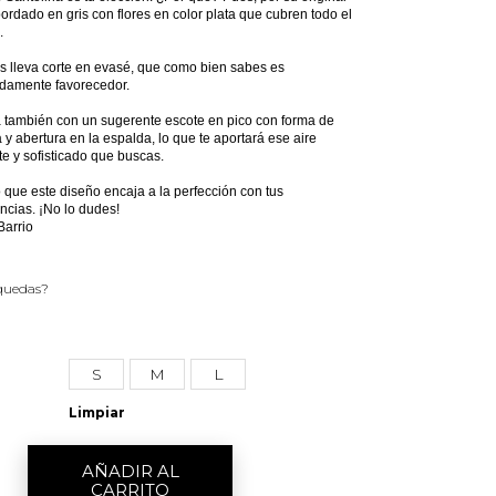
bordado en gris con flores en color plata que cubren todo el
.
 lleva corte en evasé, que como bien sabes es
damente favorecedor.
 también con un sugerente escote en pico con forma de
 y abertura en la espalda, lo que te aportará ese aire
e y sofisticado que buscas.
que este diseño encaja a la perfección con tus
ncias. ¡No lo dudes!
Barrio
 quedas?
S
M
L
Limpiar
AÑADIR AL
CARRITO