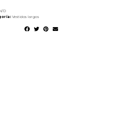
N/D
oría:
Vestidos largos