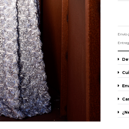
Envío 
Entreg
Det
Cu
Env
Ca
¿N