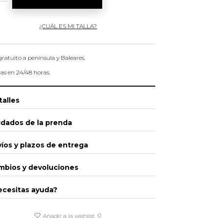
¿CUÁL ES MI TALLA?
gratuito a península y Baleares.
as en 24/48 horas.
alles
idados de la prenda
íos y plazos de entrega
mbios y devoluciones
ecesitas ayuda?
0
Añadir a la wishlist