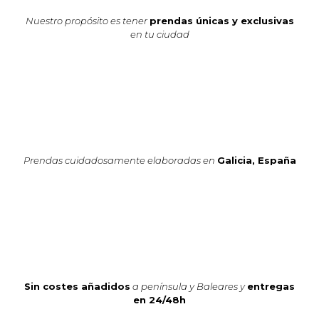
Nuestro propósito es tener
prendas únicas y exclusivas
en tu ciudad
Prendas cuidadosamente elaboradas en
Galicia, España
Sin costes añadidos
a península y Baleares y
entregas
en 24/48h