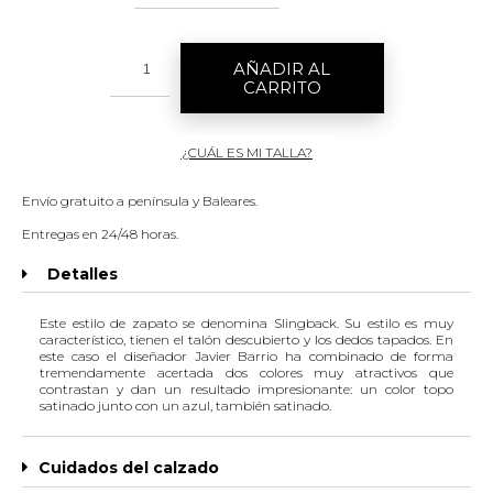
AÑADIR AL
CARRITO
¿CUÁL ES MI TALLA?
Envío gratuito a península y Baleares.
Entregas en 24/48 horas.
Detalles
Este estilo de zapato se denomina Slingback. Su estilo es muy
característico, tienen el talón descubierto y los dedos tapados. En
este caso el diseñador Javier Barrio ha combinado de forma
tremendamente acertada dos colores muy atractivos que
contrastan y dan un resultado impresionante: un color topo
satinado junto con un azul, también satinado.
Cuidados del calzado