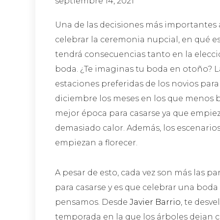
septiembre 14, 2021
Una de las decisiones más importantes a
celebrar la ceremonia nupcial, en qué e
tendrá consecuencias tanto en la elecció
boda. ¿Te imaginas tu boda en otoño? La
estaciones preferidas de los novios para 
diciembre los meses en los que menos bo
mejor época para casarse ya que empiez
demasiado calor. Además, los escenarios 
empiezan a florecer.
A pesar de esto, cada vez son más las pa
para casarse y es que celebrar una boda
pensamos. Desde
Javier Barrio
, te desv
temporada en la que los árboles dejan ca