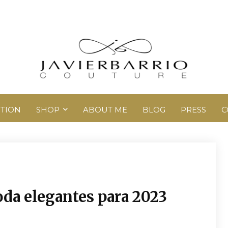
TION
SHOP
ABOUT ME
BLOG
PRESS
C
oda elegantes para 2023