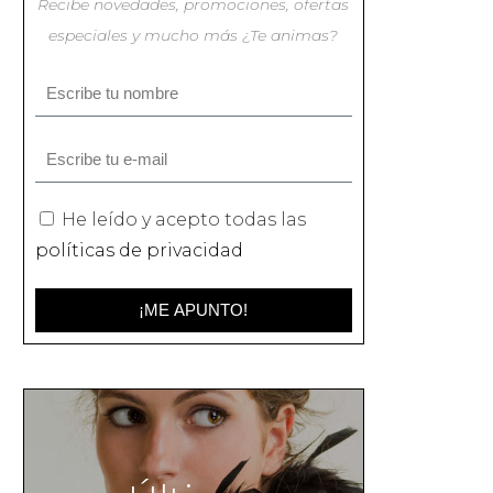
Recibe novedades, promociones, ofertas
especiales y mucho más ¿Te animas?
He leído y acepto todas las
políticas de privacidad
¡ME APUNTO!