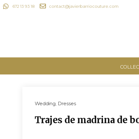
672 13 93 18
contact@javierbarriocouture.com
COLLEC
Wedding
,
Dresses
Trajes de madrina de b